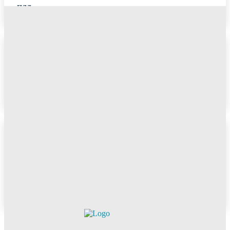
ПДД
Светофор с дополнительной
секцией
ПДД
Как пропускать пешеходов
при отсутствии
пешеходного перехода
ПДД