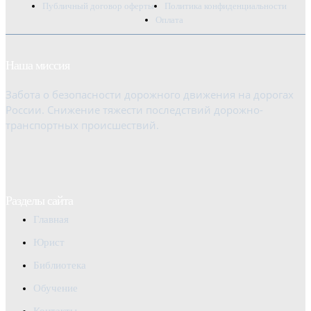
Публичный договор оферты
Политика конфиденциальности
Оплата
Наша миссия
Забота о безопасности дорожного движения на дорогах
России. Снижение тяжести последствий дорожно-
транспортных происшествий.
Разделы сайта
Главная
Юрист
Библиотека
Обучение