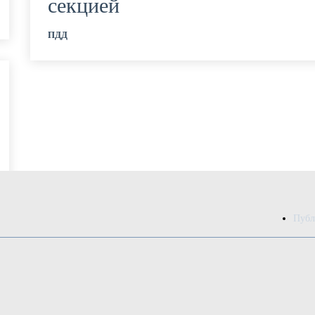
секцией
ПДД
Публ