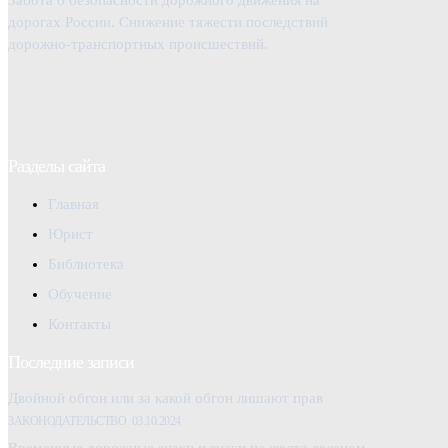
дорогах России. Снижение тяжести последствий
дорожно-транспортных происшествий.
Разделы сайта
Главная
Юрист
Библиотека
Обучение
Контакты
Последние записи
Двойной обгон или за какой обгон лишают прав
ЗАКОНОДАТЕЛЬСТВО
03.10.2024
Временные дорожные знаки и знаки на желто-зеленом