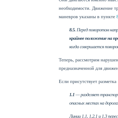
необходимости. Движение тр
маневров указаны в пункте
8.5.
Перед поворотом напра
крайнее положение на пр
когда совершается поворот
Теперь, рассмотрим нарушен
предназначенной для движе
Если присутствует разметка
1.1
— разделяет транспор
опасных местах на дорог
Линии 1.1, 1.2.1 и 1.3 пер