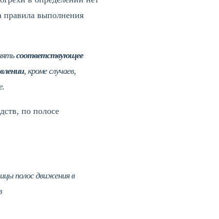
а правила выполнения
анять
соответствующее
авлении
, кроме случаев,
е.
дств, по полосе
ицы полос движения в
в