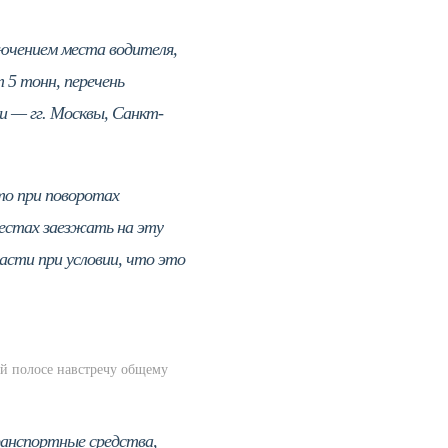
лючением места водителя,
 5 тонн, перечень
и — гг. Москвы, Санкт-
то при поворотах
естах заезжать на эту
части при условии, что это
ой полосе навстречу общему
ранспортные средства,