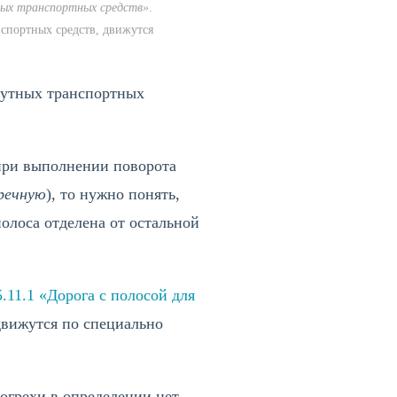
ных транспортных средств»
.
спортных средств, движутся
шрутных транспортных
 при выполнении поворота
тречную
), то нужно понять,
олоса отделена от остальной
5.11.1 «Дорога с полосой для
движутся по специально
 огрехи в определении нет