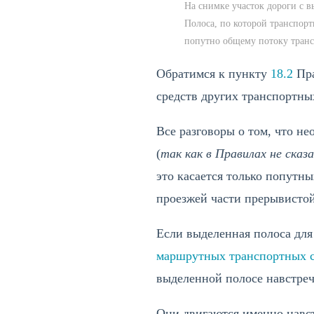
На снимке участок дороги с 
Полоса, по которой транспор
попутно общему потоку транс
Обратимся к пункту
18.2
Пра
средств других транспортны
Все разговоры о том, что н
(
так как в Правилах не сказ
это касается только попутн
проезжей части прерывистой
Если выделенная полоса дл
маршрутных транспортных с
выделенной полосе навстреч
Они двигаются именно навст