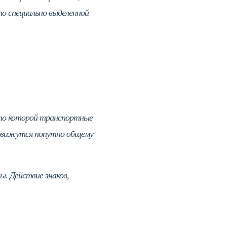
о специально выделенной
 по которой транспортные
 движутся попутно общему
ы. Действие знаков,