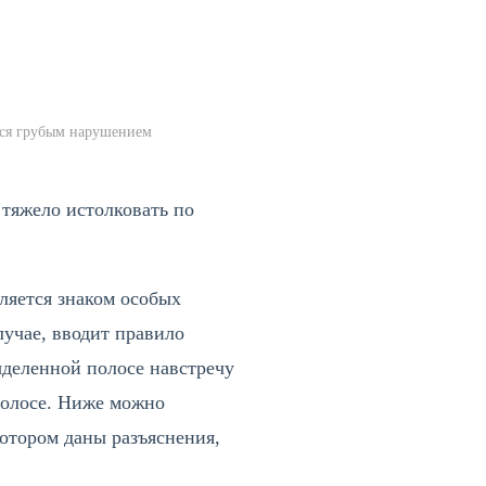
тся грубым нарушением
тяжело истолковать по
ляется знаком особых
учае, вводит правило
ыделенной полосе навстречу
полосе. Ниже можно
отором даны разъяснения,