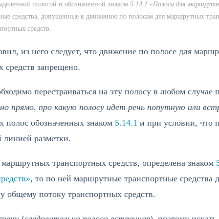
выделенной полосой и обозначенной знаком
5.14.1 «Полоса для маршрут
тные средства, допущенные к движению по полосам для маршрутных тран
портных средств.
вил, из него следует, что движение по полосе для мар
х средств запрещено.
еобходимо перестраиваться на эту полосу в любом случае
ано прямо, про какую полосу идет речь попутную или вс
ых полос обозначенных знаком
5.14.1
и при условии, что п
 линией разметки.
я маршрутных транспортных средств, определена знаком
редств»
, то по ней маршрутные транспортные средства 
у общему потоку транспортных средств.
речу (
следовательно полоса встречная
), поэтому искать