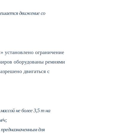
решается движение со
и» установлено ограничение
сажиров оборудованы ремнями
азрешено двигаться с
ассой не более 3,5 т на
м/ч;
 предназначенным для