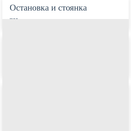
Остановка и стоянка
ПДД
Светофор с дополнительной
секцией
ПДД
Дорожный знак «Остановка
запрещена» и зона его
действия
ПДД